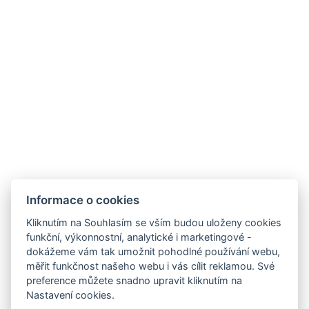
Otevření restaurace pro veřejnost
Wi-Fi a parkování v ceně ubytování
Nové webové stránky
Informace o cookies
Kliknutím na Souhlasím se vším budou uloženy cookies
funkční, výkonnostní, analytické i marketingové -
dokážeme vám tak umožnit pohodlné používání webu,
měřit funkčnost našeho webu i vás cílit reklamou. Své
preference můžete snadno upravit kliknutím na
recepce@zamecekraspenava.cz
Nastavení cookies.
+420 602 491 999